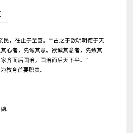
亲民，在止于至善。""古之于欲明明德于天
正其心者，先诚其意。欲诚其意者，先致其
家齐而后国治，国治而后天下平。"
，为教育首要职责。
。
美德。