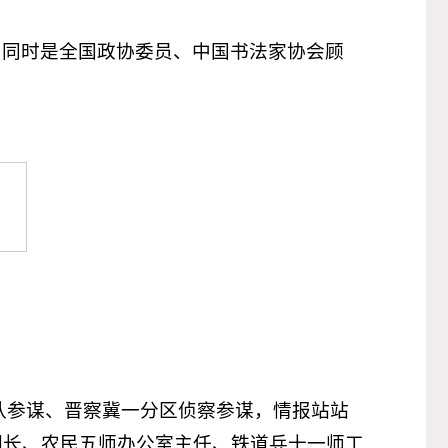
。同时是全国政协委员、中国书法家协会顾
纵队参谋、晋察冀一分区侦察参谋，情报站站
团长、农民五师办公室主任、铁道兵十一师工