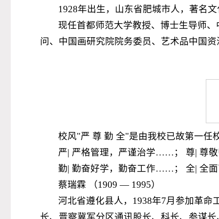
1928年出生，山东省肥城市人，著名
现任首都师范大学教授、博士生导师、
问、中国画研究院院务委员、艺术品中国资
校风"严 尊 勤 全"是由我校已故第一任
严| 严格管理，严谨治学……； 尊| 
勤| 勤奋好学，勤奋工作……； 全| 
蔡瑞霖 （1909 — 1995）
河北省遵化县人，1938年7月参加革
长、晋察冀军分区通讯股长、科长、参谋长