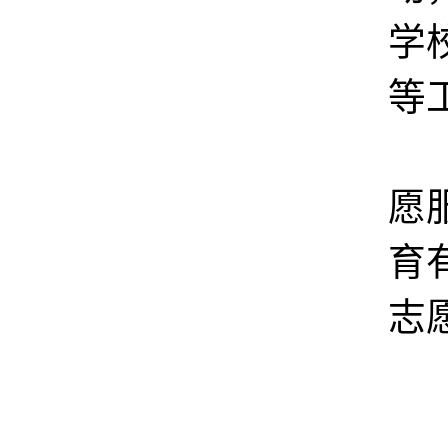
学
等
泉
愿
育
志