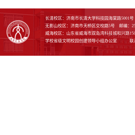
长清校区：济南市长清大学科技园海棠路5001号 邮
无影山校区：济南市天桥区交校路5号 邮编：250
威海校区：山东省威海市双岛湾科技城和兴路1508号
学校省级文明校园创建领导小组办公室 联系电话：0