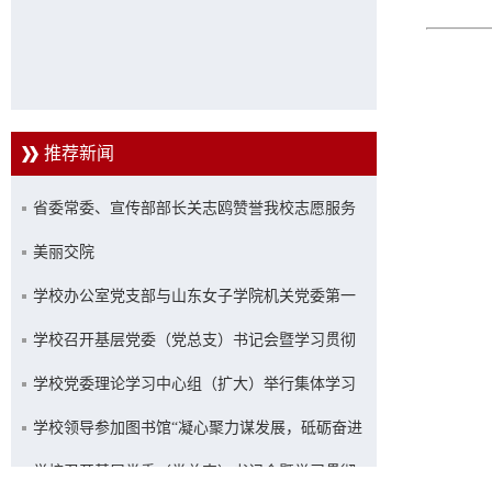
推荐新闻
省委常委、宣传部部长关志鸥赞誉我校志愿服务
工作
美丽交院
学校办公室党支部与山东女子学院机关党委第一
党支部联合开展主题党日活动
学校召开基层党委（党总支）书记会暨学习贯彻
习近平新时代中国特色社会主义思想主题教育推
学校党委理论学习中心组（扩大）举行集体学习
进会
学校领导参加图书馆“凝心聚力谋发展，砥砺奋进
新征程”主题活动
学校召开基层党委（党总支）书记会暨学习贯彻