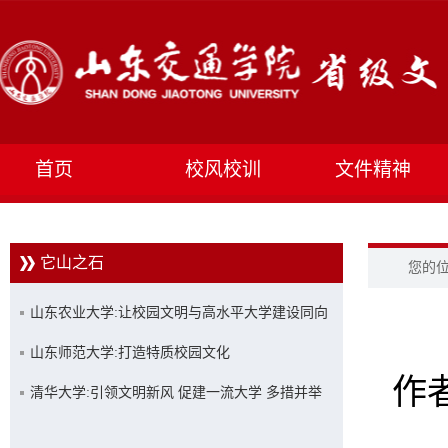
首页
校风校训
文件精神
它山之石
您的
山东农业大学:让校园文明与高水平大学建设同向
同行
山东师范大学:打造特质校园文化
作者
清华大学:引领文明新风 促建一流大学 多措并举
创建文明校园