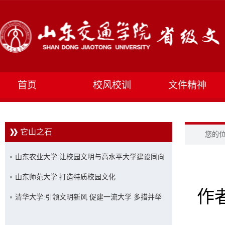
首页
校风校训
文件精神
它山之石
您的
山东农业大学:让校园文明与高水平大学建设同向
同行
山东师范大学:打造特质校园文化
作者
清华大学:引领文明新风 促建一流大学 多措并举
创建文明校园