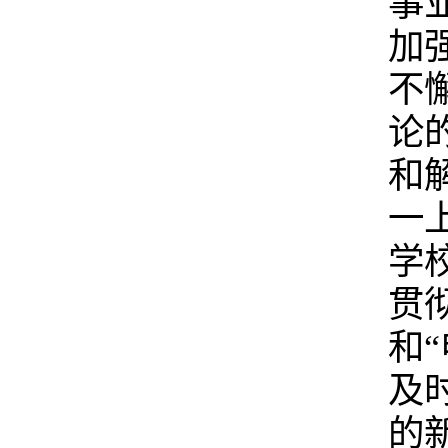
事
加
不
论
和
一
学
贯
和
及
的