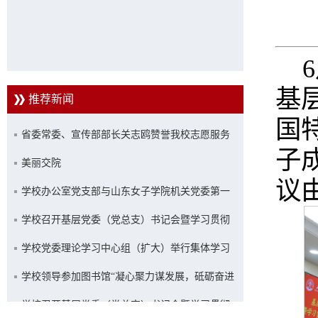
基
推荐新闻
国
省委常委、宣传部部长关志鸥赞誉我校志愿服务
子
工作
美丽交院
议
学校办公室党支部与山东女子学院机关党委第一
党支部联合开展主题党日活动
学校召开基层党委（党总支）书记会暨学习贯彻
习近平新时代中国特色社会主义思想主题教育推
学校党委理论学习中心组（扩大）举行集体学习
进会
学校领导参加图书馆“凝心聚力谋发展，砥砺奋进
新征程”主题活动
学校召开基层党委（党总支）书记会暨学习贯彻