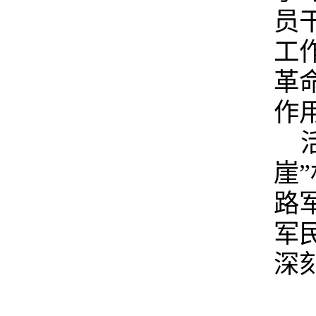
员
工
革
作
崖
路
军
深