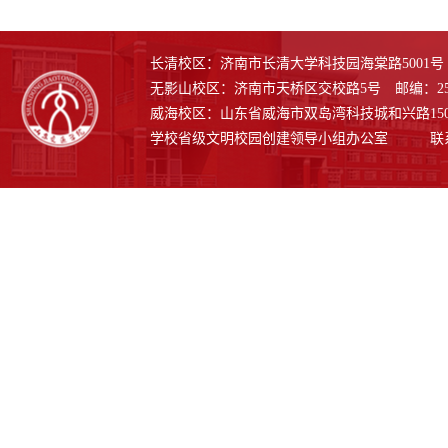
长清校区：济南市长清大学科技园海棠路5001号 邮
无影山校区：济南市天桥区交校路5号 邮编：250
威海校区：山东省威海市双岛湾科技城和兴路1508号
学校省级文明校园创建领导小组办公室 联系电话：0