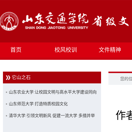
首页
校风校训
文件精神
它山之石
您的
山东农业大学:让校园文明与高水平大学建设同向
同行
山东师范大学:打造特质校园文化
作者
清华大学:引领文明新风 促建一流大学 多措并举
创建文明校园