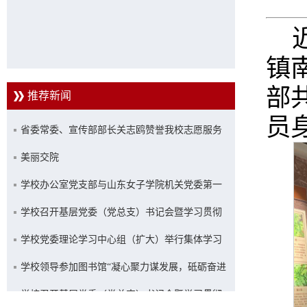
镇
部
推荐新闻
员
省委常委、宣传部部长关志鸥赞誉我校志愿服务
工作
美丽交院
学校办公室党支部与山东女子学院机关党委第一
党支部联合开展主题党日活动
学校召开基层党委（党总支）书记会暨学习贯彻
习近平新时代中国特色社会主义思想主题教育推
学校党委理论学习中心组（扩大）举行集体学习
进会
学校领导参加图书馆“凝心聚力谋发展，砥砺奋进
新征程”主题活动
学校召开基层党委（党总支）书记会暨学习贯彻