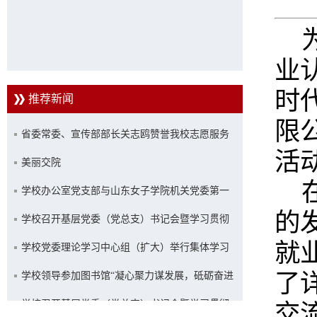
业
时
推荐新闻
限
省委常委、宣传部部长关志鸥赞誉我校志愿服务
活
工作
美丽交院
学校办公室党支部与山东女子学院机关党委第一
的
党支部联合开展主题党日活动
学校召开基层党委（党总支）书记会暨学习贯彻
就
习近平新时代中国特色社会主义思想主题教育推
学校党委理论学习中心组（扩大）举行集体学习
了
进会
学校领导参加图书馆“凝心聚力谋发展，砥砺奋进
新征程”主题活动
学校召开基层党委（党总支）书记会暨学习贯彻
交