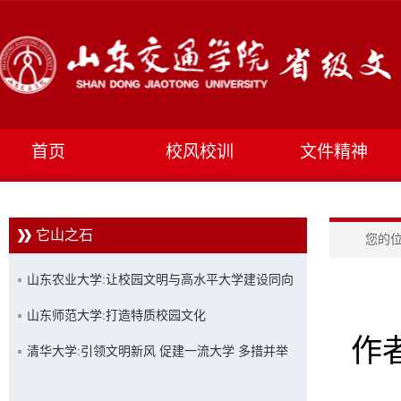
首页
校风校训
文件精神
它山之石
您的
山东农业大学:让校园文明与高水平大学建设同向
同行
山东师范大学:打造特质校园文化
作者
清华大学:引领文明新风 促建一流大学 多措并举
创建文明校园