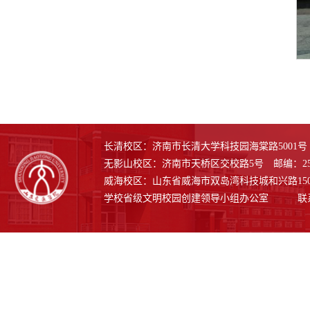
长清校区：济南市长清大学科技园海棠路5001号 邮
无影山校区：济南市天桥区交校路5号 邮编：250
威海校区：山东省威海市双岛湾科技城和兴路1508号
学校省级文明校园创建领导小组办公室 联系电话：0