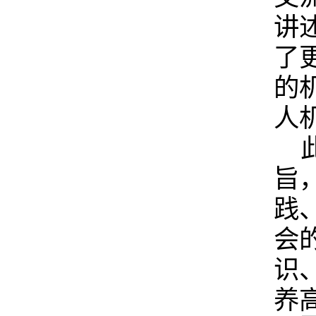
习近平新时代中国特色社会主义思想主题教育推
学校党委学习贯彻习近平新时代中国特色社会主
讲
进会
义思想主题教育领导小组（扩大）会议召开
了
的
人
旨
践
会
识
养