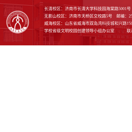
习近平新时代中国特色社会主义思想主题教育推
学校党委学习贯彻习近平新时代中国特色社会主
长清校区：济南市长清大学科技园海棠路5001号 邮
无影山校区：济南市天桥区交校路5号 邮编：250
进会
义思想主题教育领导小组（扩大）会议召开
威海校区：山东省威海市双岛湾科技城和兴路1508号
学校省级文明校园创建领导小组办公室 联系电话：0