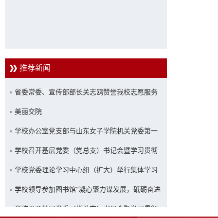
推荐新闻
省委常委、宣传部部长关志鸥赞誉我校志愿服务
工作
美丽交院
学校办公室党支部与山东女子学院机关党委第一
党支部联合开展主题党日活动
学校召开基层党委（党总支）书记会暨学习贯彻
习近平新时代中国特色社会主义思想主题教育推
学校党委理论学习中心组（扩大）举行集体学习
进会
学校领导参加图书馆“凝心聚力谋发展，砥砺奋进
新征程”主题活动
学校召开基层党委（党总支）书记会暨学习贯彻