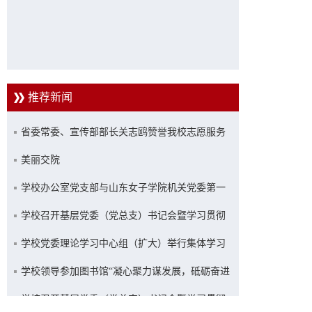
推荐新闻
省委常委、宣传部部长关志鸥赞誉我校志愿服务
工作
美丽交院
学校办公室党支部与山东女子学院机关党委第一
党支部联合开展主题党日活动
学校召开基层党委（党总支）书记会暨学习贯彻
习近平新时代中国特色社会主义思想主题教育推
学校党委理论学习中心组（扩大）举行集体学习
进会
学校领导参加图书馆“凝心聚力谋发展，砥砺奋进
新征程”主题活动
学校召开基层党委（党总支）书记会暨学习贯彻