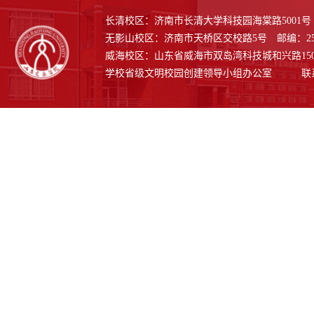
习近平新时代中国特色社会主义思想主题教育推
学校党委学习贯彻习近平新时代中国特色社会主
长清校区：济南市长清大学科技园海棠路5001号 邮
无影山校区：济南市天桥区交校路5号 邮编：250
进会
义思想主题教育领导小组（扩大）会议召开
威海校区：山东省威海市双岛湾科技城和兴路1508号
学校省级文明校园创建领导小组办公室 联系电话：0