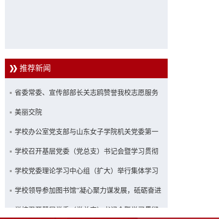
推荐新闻
省委常委、宣传部部长关志鸥赞誉我校志愿服务
工作
美丽交院
学校办公室党支部与山东女子学院机关党委第一
党支部联合开展主题党日活动
学校召开基层党委（党总支）书记会暨学习贯彻
习近平新时代中国特色社会主义思想主题教育推
学校党委理论学习中心组（扩大）举行集体学习
进会
学校领导参加图书馆“凝心聚力谋发展，砥砺奋进
新征程”主题活动
学校召开基层党委（党总支）书记会暨学习贯彻